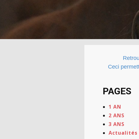
Retrou
Ceci permett
PAGES
1 AN
2 ANS
3 ANS
Actualités