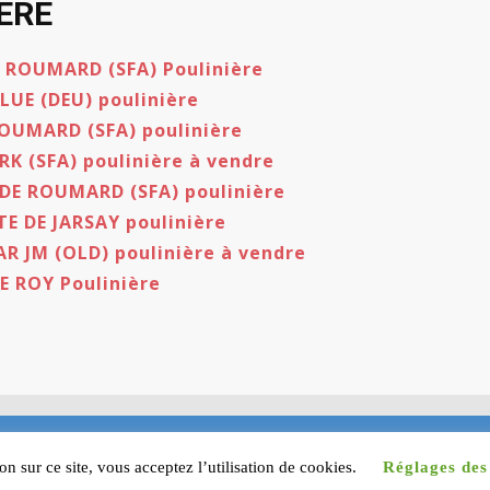
ERE
 ROUMARD (SFA) Poulinière
LUE (DEU) poulinière
ROUMARD (SFA) poulinière
ARK (SFA) poulinière à vendre
DE ROUMARD (SFA) poulinière
E DE JARSAY poulinière
R JM (OLD) poulinière à vendre
E ROY Poulinière
rnard Lyot - le Pyamide - 85000 La Roche sur Yon - Jean-Maurice GI
n sur ce site, vous acceptez l’utilisation de cookies.
Réglages des
égales et protection des données privées
-
Plan du site
-
Nous