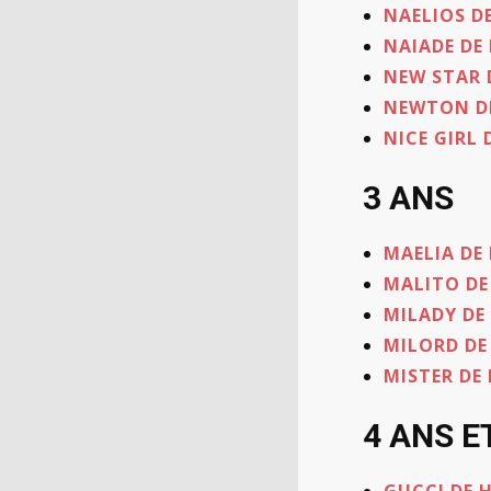
NAELIOS D
NAIADE D
NEW STAR
NEWTON D
NICE GIRL
3 ANS
MAELIA D
MALITO D
MILADY D
MILORD D
MISTER DE
4 ANS E