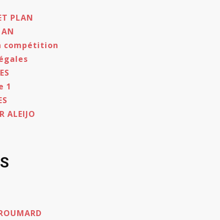
ET PLAN
 AN
n compétition
égales
ES
e 1
ES
R ALEIJO
ES
 ROUMARD