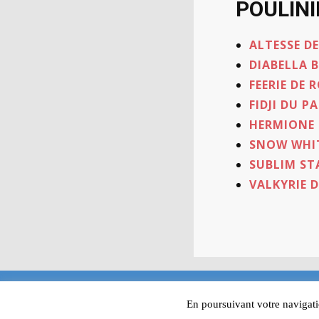
POULINI
ALTESSE DE
DIABELLA B
FEERIE DE 
FIDJI DU P
HERMIONE 
SNOW WHIT
SUBLIM STA
VALKYRIE D
SARL ALEIJO - 12 Impasse Be
En poursuivant votre navigatio
Mentions l