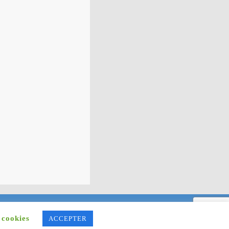
LBERT - Tél : 06.08.24.99.92
 cookies
ACCEPTER
 contacter