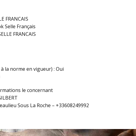
LLE FRANCAIS
k Selle Français
SELLE FRANCAIS
 la norme en vigueur) : Oui
i
formations le concernant
GILBERT
Beaulieu Sous La Roche – +33608249992