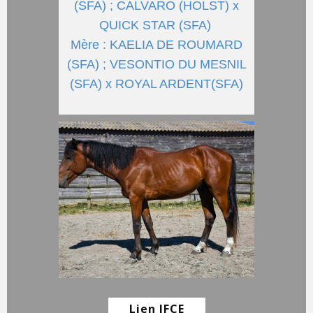
(SFA) ; CALVARO (HOLST) x
QUICK STAR (SFA)
Mère : KAELIA DE ROUMARD
(SFA) ; VESONTIO DU MESNIL
(SFA) x ROYAL ARDENT(SFA)
Lien IFCE