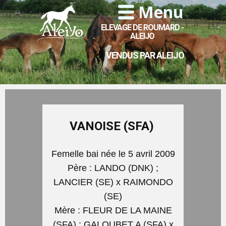
Menu
ELEVAGE DE ROUMARD -
ALEIJO
VENDUS PAR ALEIJO
VANOISE (SFA)
Femelle bai née le 5 avril 2009
Père : LANDO (DNK) ;
LANCIER (SE) x RAIMONDO
(SE)
Mère : FLEUR DE LA MAINE
(SFA) ; GALOUBET A (SFA) x