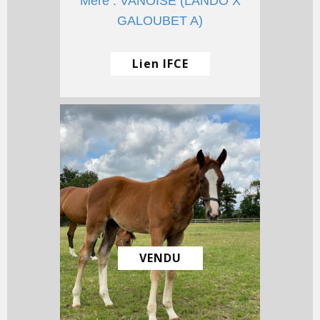
Mère : VANOISE (LANDO X
GALOUBET A)
Lien IFCE
VENDU