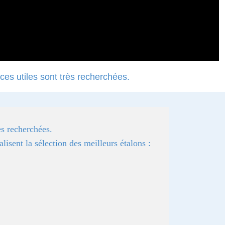
ces utiles sont très recherchées.
ès recherchées.
isent la sélection des meilleurs étalons :