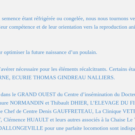
la semence étant réfrigérée ou congelée, nous nous tournons ve
 leur compétence et de leur orientation vers la reproduction anim
r optimiser la future naissance d’un poulain.
’avérer nécessaire pour les éléments récalcitrants. Certains ét
HERNE, ECURIE THOMAS GINDREAU NALLIERS.
ssent dans le GRAND OUEST du Centre d’insémination du 
aure NORMANDIN et Thibault DHIER, L’ELEVAGE DU FIGUI
Chef de Centre Denis GAUFFRETEAU, La Clinique VETE
mence HUAULT et leurs autres associés à la Chaise Le Vi
DALLONGEVILLE pour une parfaite locomotion sont indisp