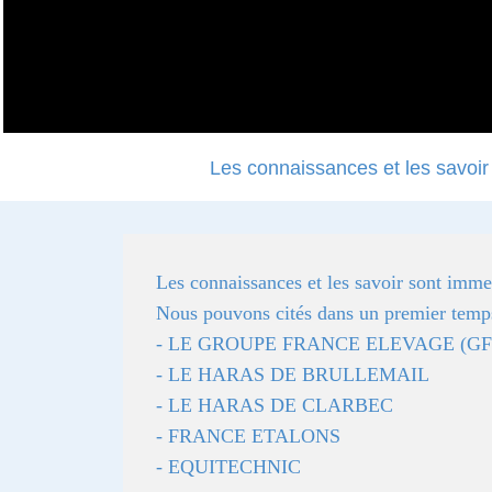
Les connaissances et les savoir 
Les connaissances et les savoir sont immen
Nous pouvons cités dans un premier temps l
- LE GROUPE FRANCE ELEVAGE (GF
- LE HARAS DE BRULLEMAIL
- LE HARAS DE CLARBEC
- FRANCE ETALONS
- EQUITECHNIC