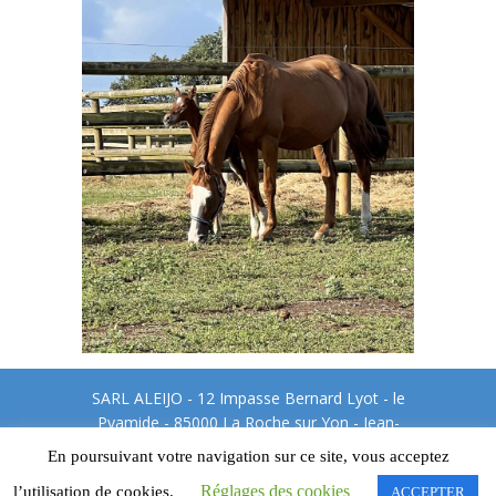
SARL ALEIJO - 12 Impasse Bernard Lyot - le
Pyamide - 85000 La Roche sur Yon - Jean-
Maurice GILBERT - Tél : 06.08.24.99.92
En poursuivant votre navigation sur ce site, vous acceptez
Mentions légales et protection des données
Réglages des cookies
l’utilisation de cookies.
ACCEPTER
privées