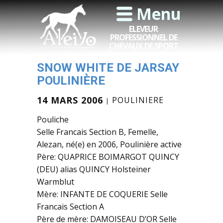
Menu
ELEVEUR
PROFESSIONNEL DE
CHEVAUX DE SPORT
SNOW WHITE DE JARSAY
POULINIÈRE
14 MARS 2006
POULINIERE
Pouliche
Selle Francais Section B, Femelle,
Alezan, né(e) en 2006, Poulinière active
Père: QUAPRICE BOIMARGOT QUINCY
(DEU) alias QUINCY Holsteiner
Warmblut
Mère: INFANTE DE COQUERIE Selle
Francais Section A
Père de mère: DAMOISEAU D’OR Selle